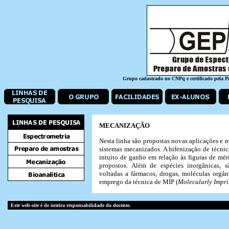
Grupo cadastrado no CNPq e certificado pela 
MECANIZAÇÃO
Nesta linha são propostas novas aplicações e
sistemas mecanizados. A hifenização de técni
intuito de ganho em relação às figuras de mér
propostos. Além de espécies inorgânicas, s
voltadas a fármacos, drogas, moléculas orgân
emprego da técnica de MIP (
Molecularly Impri
Este web-site é de inteira responsabilidade do docente.