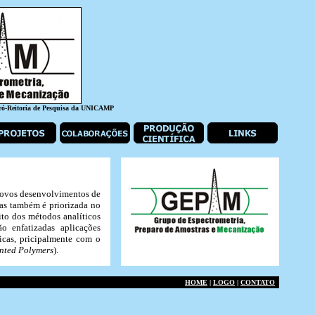
Pró-Reitoria de Pesquisa da UNICAMP
 novos desenvolvimentos de
cas também é priorizada no
ito dos métodos analíticos
ão enfatizadas aplicações
icas, pricipalmente com o
nted Polymers
).
HOME
|
LOGO
|
CONTATO