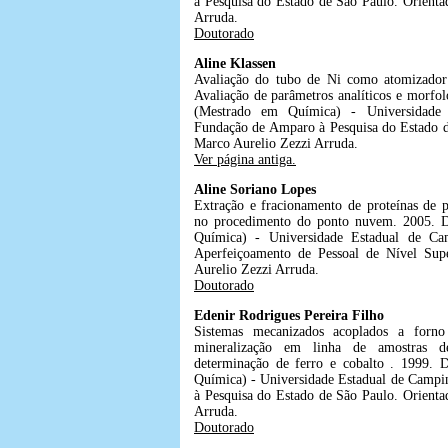
à Pesquisa do Estado de São Paulo. Orienta
Arruda.
Doutorado
Aline Klassen
Avaliação do tubo de Ni como atomizador 
Avaliação de parâmetros analíticos e morfol
(Mestrado em Química) - Universidade 
Fundação de Amparo à Pesquisa do Estado d
Marco Aurelio Zezzi Arruda.
Ver página antiga.
Aline Soriano Lopes
Extração e fracionamento de proteínas de 
no procedimento do ponto nuvem. 2005. D
Química) - Universidade Estadual de Ca
Aperfeiçoamento de Pessoal de Nível Supe
Aurelio Zezzi Arruda.
Doutorado
Edenir Rodrigues Pereira Filho
Sistemas mecanizados acoplados a forn
mineralização em linha de amostras de 
determinação de ferro e cobalto . 1999. 
Química) - Universidade Estadual de Camp
à Pesquisa do Estado de São Paulo. Orienta
Arruda.
Doutorado